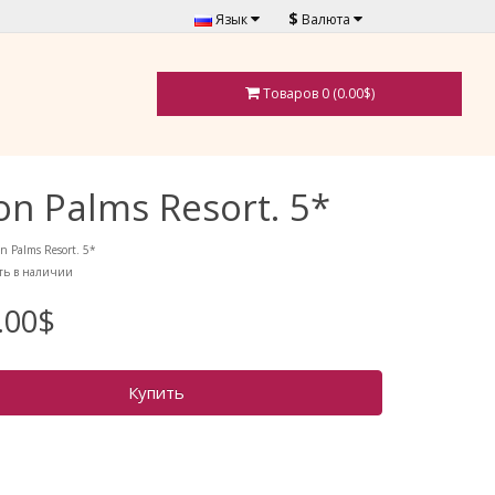
$
Язык
Валюта
Товаров 0 (0.00$)
on Palms Resort. 5*
n Palms Resort. 5*
ть в наличии
.00$
Купить