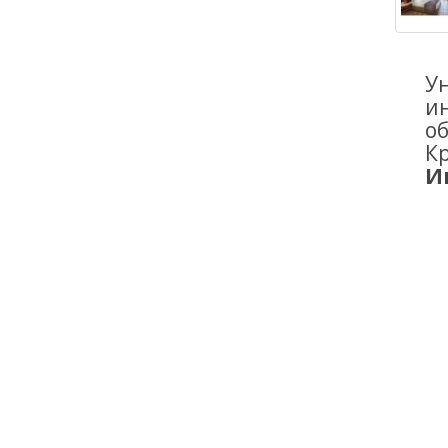
У
и
об
К
И