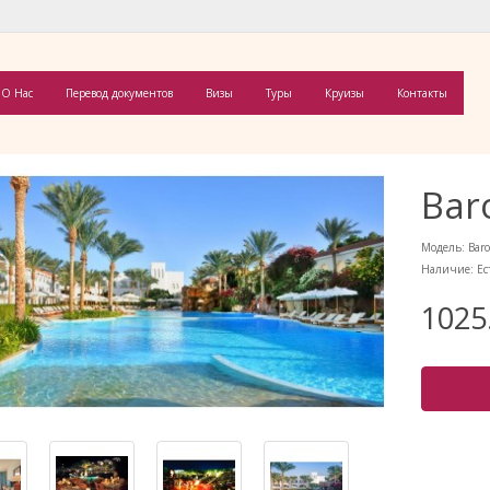
О Нас
Перевод документов
Визы
Туры
Круизы
Контакты
Bar
Модель: Baro
Наличие: Ес
1025